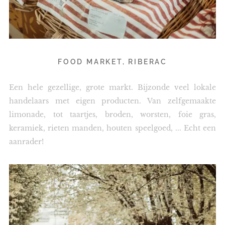
FOOD MARKET, RIBERAC
Een hele gezellige, grote markt. Bijzonde veel lokale
handelaars met eigen producten. Van zelfgemaakte
limonade, tot taartjes, broden, worsten, foie gras,
keramiek, rieten manden, houten speelgoed, ... Echt een
aanrader!