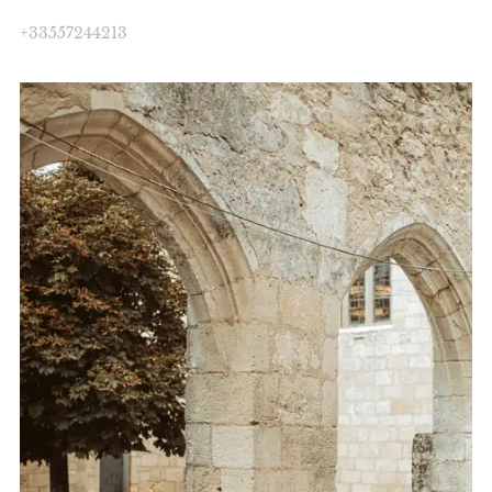
+33557244213