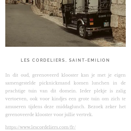
LES CORDELIERS, SAINT-EMILION
In dit oud, gerenoveerd klooster kan je met je eigen
samengestelde picknickmand komen lunchen in de
prachtige tuin van dit domein. Ieder plekje is zalig
vertoeven, ook voor kindjes een grote tuin om zich te
amuseren tijdens deze middaglunch. Bezoek zeker het
gerenoveerde klooster voor jullie vertrek.
https://www.lescordeliers.com/fr/